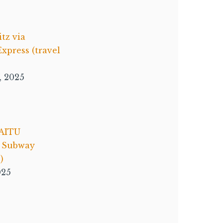
itz via
xpress (travel
, 2025
AITU
e Subway
)
025