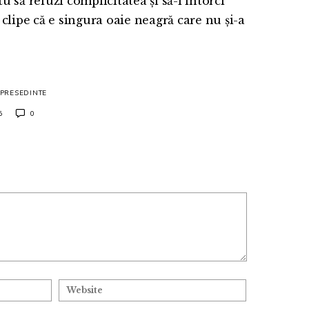
tu să refuzi complicitatea și să-i întorci
clipe că e singura oaie neagră care nu și-a
PRESEDINTE
5
0