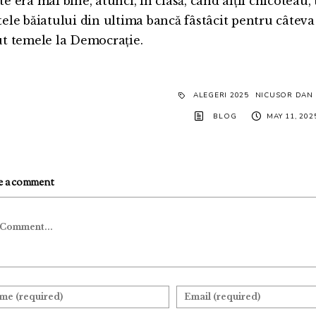
e era mai bine, atunci, în clasă, când alții chicoteau, 
tele băiatului din ultima bancă fâstâcit pentru câteva 
ut temele la Democrație.
ALEGERI 2025
NICUSOR DAN 
BLOG
MAY 11, 202
e a comment
mment