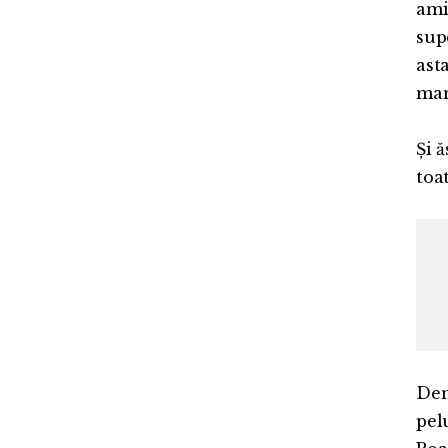
amin
sup
ast
mam
Și ă
toa
Dem
pelu