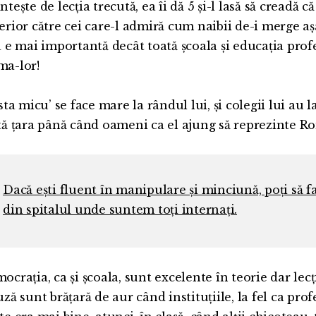
tește de lecția trecută, ea îi dă 5 și-l lasă să creadă că
erior către cei care-l admiră cum naibii de-i merge așa
a e mai importantă decât toată școala și educația profes
a-lor!
sta micu’ se face mare la rândul lui, și colegii lui au la
tă țara până când oameni ca el ajung să reprezinte R
Dacă ești fluent în manipulare și minciună, poți să fa
din spitalul unde suntem toți internați.
ocrația, ca și școala, sunt excelente în teorie dar lecț
ză sunt brățară de aur când instituțiile, la fel ca prof