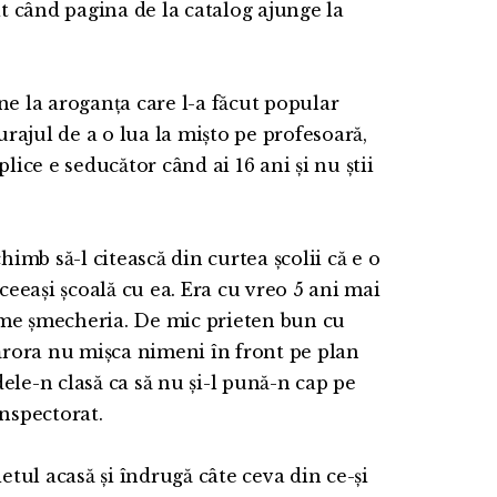
cit când pagina de la catalog ajunge la
ne la aroganța care l-a făcut popular
Curajul de a o lua la mișto pe profesoară,
plice e seducător când ai 16 ani și nu știi
himb să-l citească din curtea școlii că e o
aceeași școală cu ea. Era cu vreo 5 ani mai
reme șmecheria. De mic prieten bun cu
 cărora nu mișca nimeni în front pe plan
ele-n clasă ca să nu și-l pună-n cap pe
inspectorat.
ietul acasă și îndrugă câte ceva din ce-și