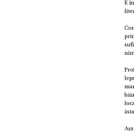
E î
lite
Con
pri
suf
nim
Prof
lep
mar
băi
loc
ăsta
Așa