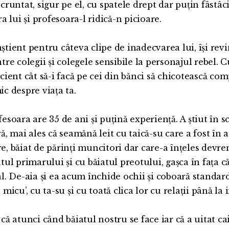
ncruntat, sigur pe el, cu spatele drept dar puțin fâstâ
ra lui și profesoara-l ridică-n picioare.
știent pentru câteva clipe de inadecvarea lui, își revi
ntre colegii și colegele sensibile la personajul rebel. 
icient cât să-i facă pe cei din bănci să chicotească com
ic despre viața ta.
esoara are 35 de ani și puțină experiență. A știut în sc
ră, mai ales că seamănă leit cu taică-su care a fost în 
e, băiat de părinți muncitori dar care-a înțeles dev
atul primarului și cu băiatul preotului, gașca în fața
al. De-aia și ea acum închide ochii și coboară standard
 micu’, cu ta-su și cu toată clica lor cu relații până la 
 că atunci când băiatul nostru se face iar că a uitat ca