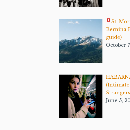
St. Mor
Bernina E
guide)
October 7
HABARN
(Intimat
Strangers
June 5, 2