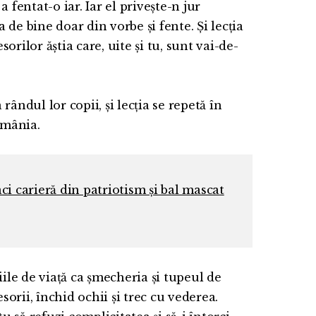
 a fentat-o iar. Iar el privește-n jur
 de bine doar din vorbe și fente. Și lecția
orilor ăștia care, uite și tu, sunt vai-de-
 rândul lor copii, și lecția se repetă în
omânia.
ci carieră din patriotism și bal mascat
iile de viață ca șmecheria și tupeul de
esorii, închid ochii și trec cu vederea.